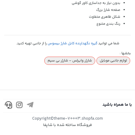
بدون نیاز به جداسازی کاور گوشی
صفحه شارژ بزرگ
شکل ظاهری متفاوت
رنگ بندی متنوع
شما می توانید
گیره نگهدارنده کابل شارژ بیسوس
را از جانبی تهیه کنید.
بخشها :
لوازم جانبی موبایل
شارژر وایرلس – شارژر بی سیم
با ما همراه باشید
Copyright©theme-70003.shopfa.com
فروشگاه ساخته شده با شاپفا