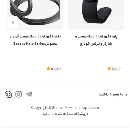
پایه نگهدارنده مغناطیسی و
حلقه نگهدارنده مغناطیسی آیفون
ه
شارژر وایرلس خودرو
بیسوسBaseus Halo Series
بیسوسBaseus C02 Pro
Foldable Metal Ring Stand
Single-ring SUCH000013
Magnetic Wireless Charging
Car Mount C40156000111-00
(1
رای
)
5
(1
رای
)
5
1
با ما همراه باشید
موجود
موجود
Copyright©theme-70003.shopfa.com
فروشگاه ساخته شده با شاپفا