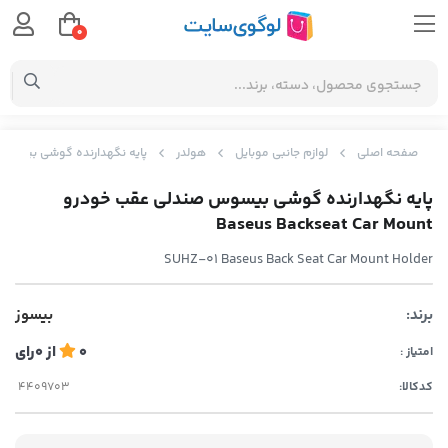
0
صفحه اصلی
لوازم جانبی موبایل
هولدر
پایه نگهدارنده گوشی بیسوس صندلی عقب خود
پایه نگهدارنده گوشی بیسوس صندلی عقب خودرو
Baseus Backseat Car Mount
SUHZ-01 Baseus Back Seat Car Mount Holder
برند:
بیسوز
0
از
0
رای
امتیاز :
کدکالا: