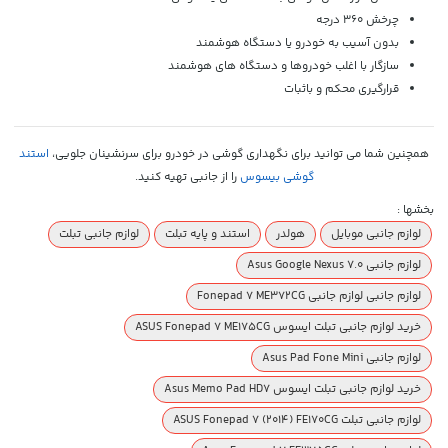
چرخش 360 درجه
بدون آسیب به خودرو یا دستگاه هوشمند
سازگار با اغلب خودروها و دستگاه های هوشمند
قرارگیری محکم و باثبات
همچنین شما می توانید برای نگهداری گوشی در خودرو برای سرنشینان جلویی،
استند
گوشی بیسوس
را از جانبی تهیه کنید.
بخشها :
لوازم جانبی موبایل
هولدر
استند و پایه تبلت
لوازم جانبی تبلت
لوازم جانبی Asus Google Nexus 7.0
لوازم جانبی لوازم جانبی Fonepad 7 ME372CG
خرید لوازم جانبی تبلت ایسوس ASUS Fonepad 7 ME175CG
لوازم جانبی Asus Pad Fone Mini
خرید لوازم جانبی تبلت ایسوس Asus Memo Pad HD7
لوازم جانبی تبلت ASUS Fonepad 7 (2014) FE170CG