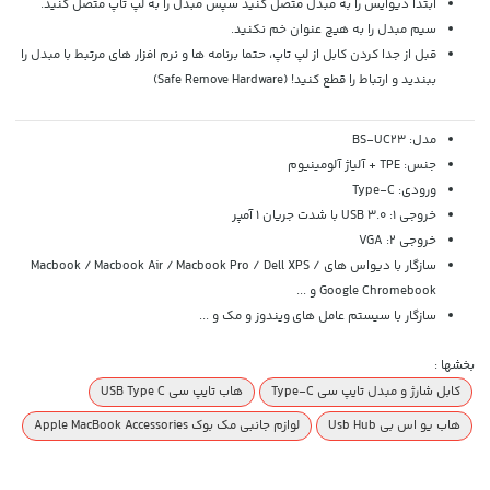
ابتدا دیوایس را به مبدل متصل کنید سپس مبدل را به لپ تاپ متصل کنید.
سیم مبدل را به هیچ عنوان خم نکنید.
قبل از جدا کردن کابل از لپ تاپ، حتما برنامه ها و نرم افزار های مرتبط با مبدل را
ببندید و ارتباط را قطع کنید! (Safe Remove Hardware)
مدل: BS-UC23
جنس: TPE + آلیاژ آلومینیوم
ورودی: Type-C
خروجی 1: USB 3.0 با شدت جریان 1 آمپر
خروجی 2: VGA
سازگار با دیواس های Macbook /
Macbook Air / Macbook Pro / Dell XPS /
Google Chromebook و ...
سازگار با سیستم عامل های ویندوز و مک و ...
بخشها :
کابل شارژ و مبدل تایپ سی Type-C
هاب تایپ سی USB Type C
هاب یو اس بی Usb Hub
لوازم جانبی مک بوک Apple MacBook Accessories