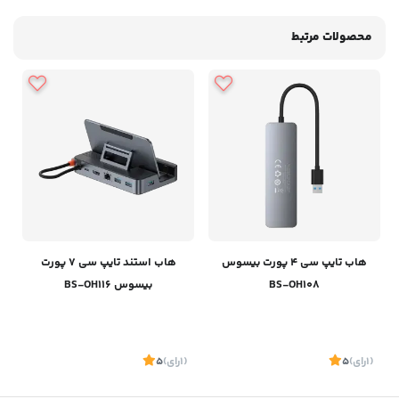
محصولات مرتبط
هاب تایپ سی 4 پورت بیسوس
هاب استند تایپ سی 7 پورت
BS-OH108
بیسوس BS-OH116
(1
رای
)
5
(1
رای
)
5