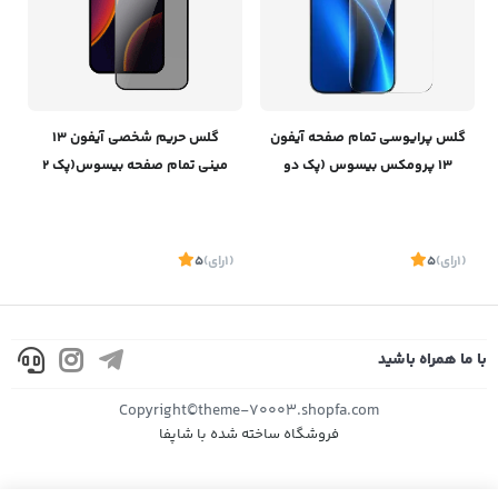
گلس پرایوسی تمام صفحه آیفون
گلس حریم شخصی آیفون 13
13 پرومکس بیسوس (پک دو
مینی تمام صفحه بیسوس(پک 2
عددی ) SGBL190202
تایی)Apple iPhone 13 Mini
Baseus Crack Resistant
SGQP020301
(1
رای
)
5
(1
رای
)
5
با ما همراه باشید
موجود
موجود
Copyright©theme-70003.shopfa.com
فروشگاه ساخته شده با شاپفا