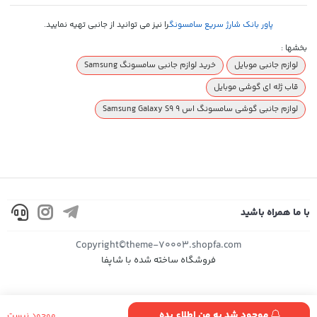
پاور بانک شارژ سریع سامسونگ
را نیز می توانید از جانبی تهیه نمایید.
بخشها :
لوازم جانبی موبایل
خرید لوازم جانبی سامسونگ Samsung
قاب ژله ای گوشی موبایل
لوازم جانبی گوشی سامسونگ اس 9 Samsung Galaxy S9
با ما همراه باشید
Copyright©theme-70003.shopfa.com
فروشگاه ساخته شده با شاپفا
موجود شد به من اطلاع بده
موجود نیست