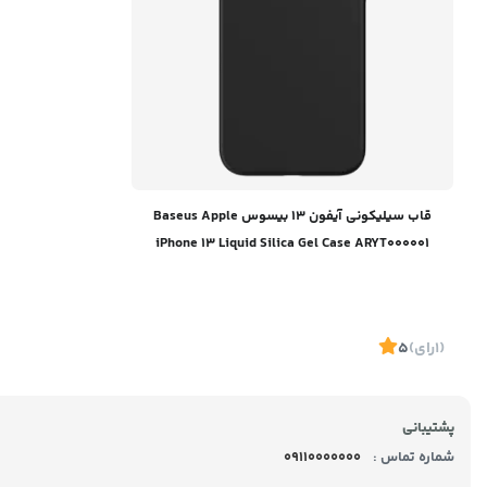
قاب سیلیکونی آیفون 13 بیسوس Baseus Apple
iPhone 13 Liquid Silica Gel Case ARYT000001
(1
رای
)
5
پشتیبانی
شماره تماس :
09110000000