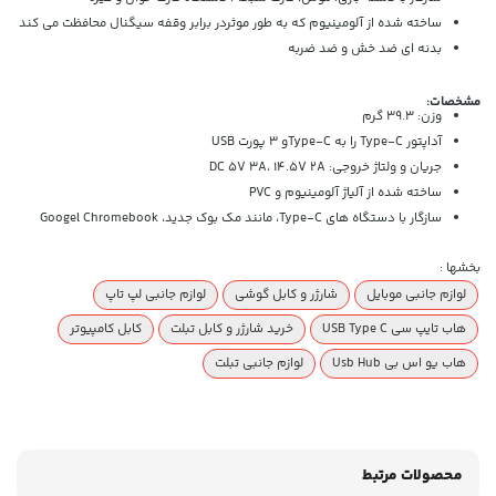
ساخته شده از آلومینیوم که به طور موثردر برابر وقفه سیگنال محافظت می کند
بدنه ای ضد خش و ضد ضربه
مشخصات:
وزن: 39.3 گرم
آداپتور Type-C را به Type-Cو 3 پورت USB
جریان و ولتاژ خروجی: DC 5V 3A، 14.5V 2A
ساخته شده از آلیاژ آلومینیوم و PVC
سازگار با دستگاه های Type-C، مانند مک بوک جدید، Googel Chromebook
بخشها :
لوازم جانبی موبایل
شارژر و کابل گوشی
لوازم جانبی لپ تاپ
هاب تایپ سی USB Type C
خرید شارژر و کابل تبلت
کابل کامپیوتر
هاب یو اس بی Usb Hub
لوازم جانبی تبلت
محصولات مرتبط