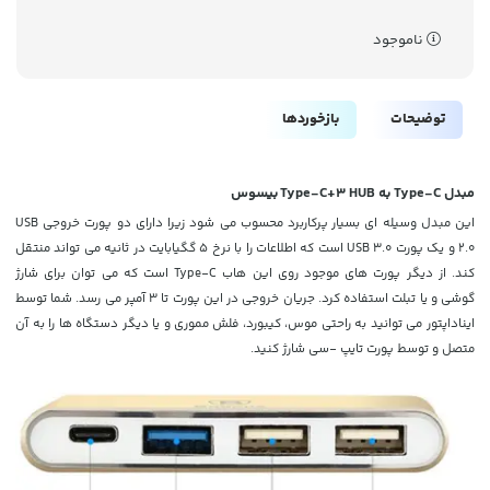
ناموجود
توضیحات
بازخوردها
مبدل Type-C به Type-C+3 HUB بیسوس
این مبدل وسیله ای بسیار پرکاربرد محسوب می شود زیرا دارای دو پورت خروجی USB
2.0 و یک پورت USB 3.0 است که اطلاعات را با نرخ 5 گگیابایت در ثانیه می تواند منتقل
کند. از دیگر پورت های موجود روی این هاب Type-C است که می توان برای شارژ
گوشی و یا تبلت استفاده کرد. جریان خروجی در این پورت تا 3 آمپر می رسد. شما توسط
ایناداپتور می توانید به راحتی موس، کیبورد، فلش مموری و یا دیگر دستگاه ها را به آن
متصل و توسط پورت تایپ -سی شارژ کنید.