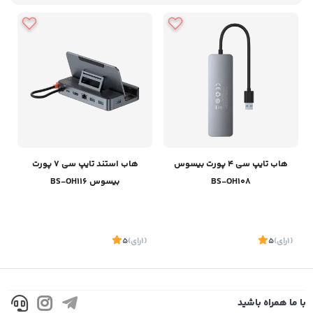
هاب تایپ سی 4 پورت بیسوس
هاب استند تایپ سی 7 پورت
BS-OH108
بیسوس BS-OH116
(1
رای
)
5
(1
رای
)
5
با ما همراه باشید