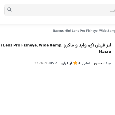
لنز فیش آی، واید و ماکرو  Pro Fisheye, Wide &amp
Macro
برند:
بیسوز
0
از
0
رای
امتیاز :
کدکالا: