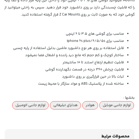
Mounts میتوانید گوشی های 3.5 تا 6 اینچی خود را داخل این پایه قرار داده و کف پایه
را که قابلیت چسبندگی دارد بر روی داشبورد خود قرار دهید. سپس به راحتی میتوانید از
گوشی خود که به صورت ثابت بر روی Z Car Mounts قرار گرفته استفاده کنید.
مناسب برای گوشی های 3.5 تا 6 اینچی
مناسب برای iphone 6s plus/6/5/5s
قابل استفاده بر روی هر نوع داشبورد ماشین بدلیل استفاده از پایه چسبی
ساختار کوچک و کم حجم که مانع دید راننده و اشغال فضا نمیشود
قابلیت تنظیم ارتفاع استند تا 10 سانتیمتر
قابلیت چرخش 360 درجه در قسمت نگهدارنده گوشی
ثبات بالا در حین قرارگیری بر روی داشبورد
ساخته شده از پلاستیک ABS و مواد سازگار با محیط زیست
بخشها :
لوازم جانبی موبایل
هولدر
هدایای تبلیغاتی
لوازم جانبی اتومبیل
محصولات مرتبط