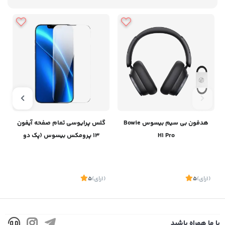
هدفون بی سیم بیسوس Bowie
گلس پرایوسی تمام صفحه آیفون
H1 Pro
13 پرومکس بیسوس (پک دو
عددی ) SGBL190202
(1
رای
)
5
(1
رای
)
5
1
با ما همراه باشید