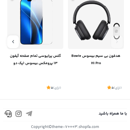
هدفون بی سیم بیسوس Bowie
گلس پرایوسی تمام صفحه آیفون
H1 Pro
13 پرومکس بیسوس (پک دو
عددی ) SGBL190202
(1
رای
)
5
(1
رای
)
5
1
با ما همراه باشید
موجود
موجود
Copyright©theme-70003.shopfa.com