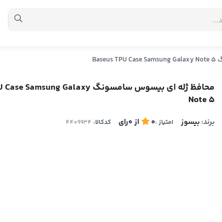
Bas
محافظ ژله ای بیسوس سامسونگ msung Galaxy
Note 5
برند:
بیسوز
0
از
0
رای
امتیاز :
کدکالا: