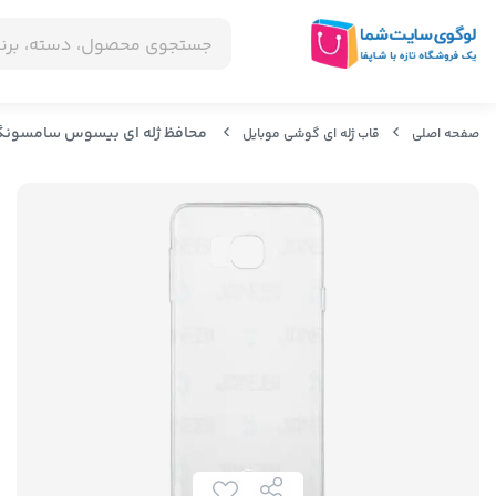
محافظ ژله ای بیسوس سامسونگ eus TPU Case Samsung Galaxy Note 5
صفحه اصلی
قاب ژله ای گوشی موبایل