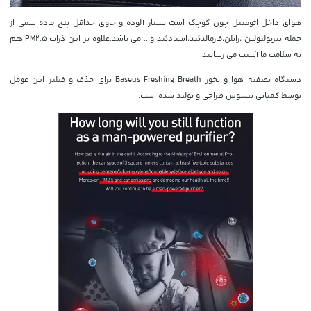
هوای داخل اتومبیل چون کوچک است بسیار آلوده و حاوی حداقل پنج ماده سمی از
جمله بنزنولتولین ،زایلن،فارمالدئید،استادئید و... می باشد.علاوه بر این ذرات PM2.5 هم
به سلامت ما آسیب می رسانند.
دستگاه تصفیه هوا و بخور Baseus Freshing Breath برای حذف و فیلتر این عومل
توسط کمپانی بیسوس طراحی و تولید شده است.