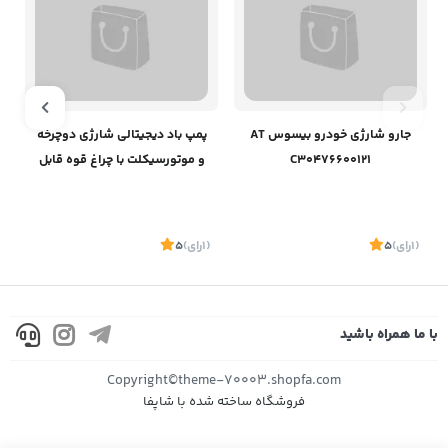
جارو شارژی خودرو بیسوس AT
پمپ باد دیجیتالی شارژی دوچرخه
C30476600121
و موتورسیکلت‌ با چراغ قوه قابل
حمل بیسوس C11169000121-00
(1
رای
)
5
(1
رای
)
5
1
با ما همراه باشید
موجود
موجود
Copyright©theme-70003.shopfa.com
فروشگاه ساخته شده با شاپفا