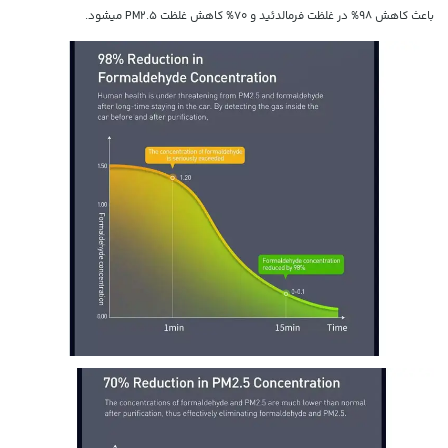
باعث کاهش 98% در غلظت فرمالدئید و 70% کاهش غلظت PM2.5 میشود.