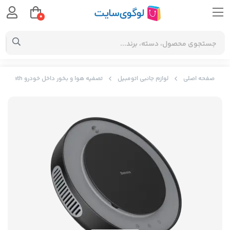
0
صفحه اصلی
لوازم جانبی اتومبیل
تصفیه هوا و بخور داخل خودرو Baseus Freshing Breath