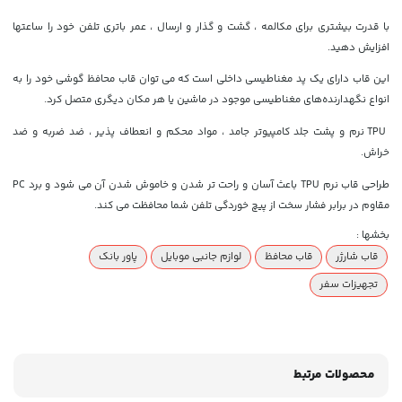
با قدرت بیشتری برای مکالمه ، گشت و گذار و ارسال ، عمر باتری تلفن خود را ساعتها
افزایش دهید.
این قاب دارای یک پد مغناطیسی داخلی است که
می توان قاب محافظ گوشی خود را به
انواع نگهدارنده‌های مغناطیسی موجود در ماشین یا هر مکان دیگری متصل کرد.
TPU نرم و پشت جلد کامپیوتر جامد ، مواد محکم و انعطاف پذیر ، ضد ضربه و ضد
خراش.
طراحی قاب نرم TPU باعث آسان و راحت تر شدن و خاموش شدن آن می شود و برد PC
مقاوم در برابر فشار سخت از پیچ خوردگی تلفن شما محافظت می کند.
بخشها :
قاب شارژر
قاب محافظ
لوازم جانبی موبایل
پاور بانک
تجهیزات سفر
محصولات مرتبط