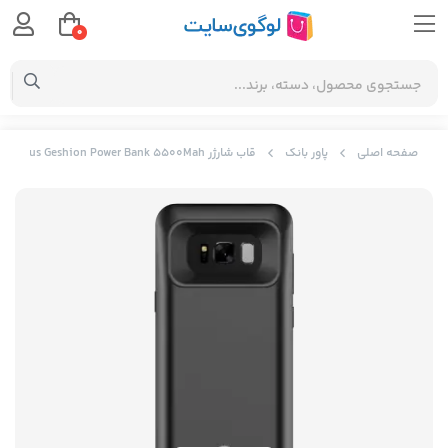
0
صفحه اصلی
پاور بانک
قاب شارژر Baseus Geshion Power Bank 5500Mah مناسب SAMSUNG S8 Plus