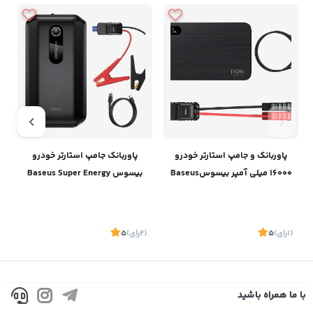
پاوربانک و جامپ استارتر خودرو
پاوربانک جامپ استارتر خودرو
16000 میلی آمپر بیسوسBaseus
بیسوس Baseus Super Energy
Car Jump Starter CRJS03
Super Energy Pro Car Jump
Starter CGNL070001
(1
رای
)
5
(2
رای
)
5
1
با ما همراه باشید