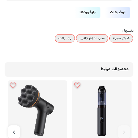
توضیحات
بازخوردها
بخشها :
شارژر سریع
سایر لوازم جانبی
پاور بانک
محصولات مرتبط