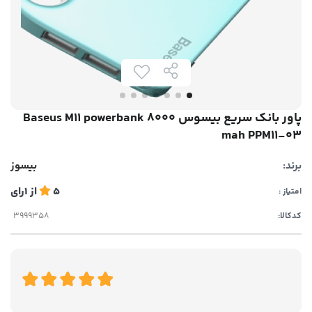
پاور بانک سریع بیسوس Baseus M11 powerbank 8000
mah PPM11-03
برند:
بیسوز
5
از
1
رای
امتیاز :
کدکالا: