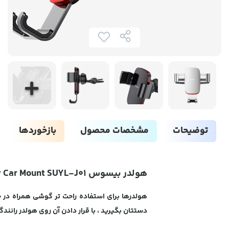
توضیحات
مشخصات محصول
بازخوردها
هولدر بیسوس Baseus Metal Age Gravity Car Mount SUYL-J01
هولدرها برای استفاده راحت تر گوشی همراه در ح
دستتان بگیرید ، با قرار دادن آن روی هولدر رانن