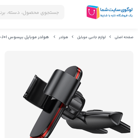
هولدر موبایل بیسوس Baseus Metal Age Gravity Car Mount SUYL-J01
صفحه اصلی
لوازم جانبی موبایل
هولدر