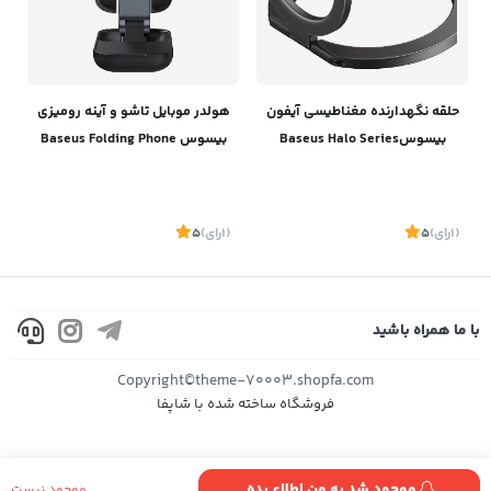
حلقه نگهدارنده مغناطیسی آیفون
هولدر موبایل تاشو و آینه رومیزی
بیسوسBaseus Halo Series
بیسوس Baseus Folding Phone
Stand with mirror
Foldable Metal Ring Stand
B10551501411
Single-ring SUCH000013
(1
رای
)
5
(1
رای
)
5
با ما همراه باشید
موجود
موجود
Copyright©theme-70003.shopfa.com
فروشگاه ساخته شده با شاپفا
موجود شد به من اطلاع بده
موجود نیست