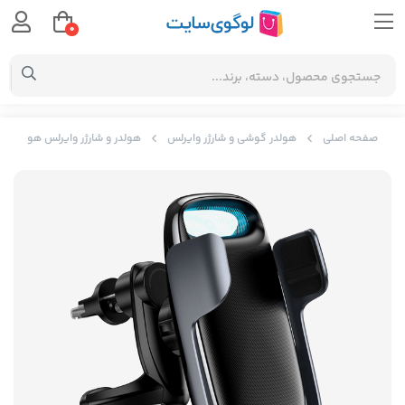
0
صفحه اصلی
هولدر گوشی و شارژر وایرلس
هولدر و شارژر وایرلس هوشمند بیسوس ric Bracket Wireless Charger 15W WXHW02-01