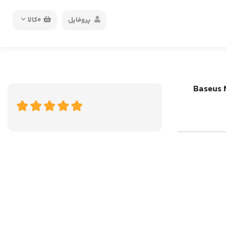
پروفایل
0
کالا
Baseus NeoPower W