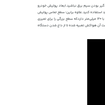
ا گیر بودن سیم برق نباشید.ابعاد پولیش خودرو
از داشتید استفاده کنید.علاوه براین؛ سطح تماس پولیش
برقی خودرو صیقلی بوده تا در هنگام استفاده از این محصول سطح خودرو شما در برابر خراش‌ها آسیب نبیند و قطری برابر با 120 میلی‌متر داردکه سطح بزرگی را برای تمیزی
A ساخته شده ودوام بالایی دارد و در دو سمت آن هواکش تعبیه شده تا از داغ شدن دستگاه