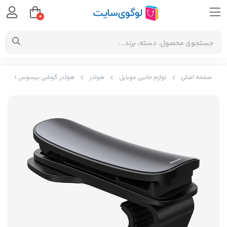
0
صفحه اصلی
لوازم جانبی موبایل
هولدر
هولدر گوشی بیسوس Baseus Big Mouth Pro Car Mount（Applicable to centre console）SUDZ-A01