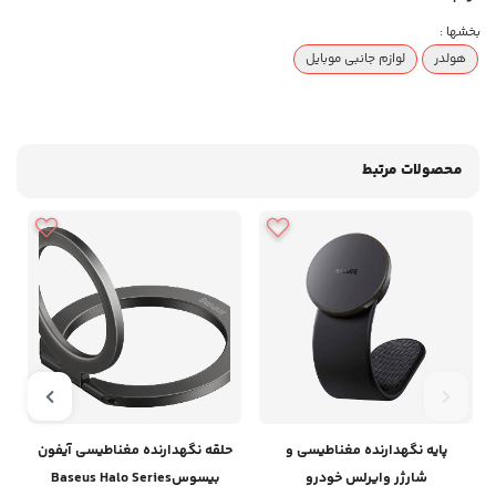
بخشها :
هولدر
لوازم جانبی موبایل
محصولات مرتبط
پایه نگهدارنده مغناطیسی و
حلقه نگهدارنده مغناطیسی آیفون
ه
شارژر وایرلس خودرو
بیسوسBaseus Halo Series