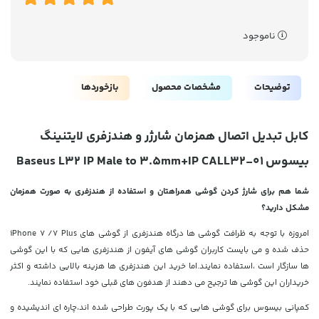
ناموجود
توضیحات
مشخصات محصول
بازخوردها
کابل تبدیل اتصال همزمان شارژر و هندزفری لایتنینگ
بیسوس Baseus L32 IP Male to 3.5mm+IP CALL32-01
شما هم برای شارژ کردن گوشی همراهتان و استفاده از هندزفری به صورت همزمان
مشکل دارید؟
امروزه با توجه به ظرافت گوشی ها درگاه هندزفری از گوشی های iPhone 7 /7 Plus
حذف شده و می بایست کاربران گوشی های آیفون از هندزفری هایی که با این گوشی
ها سازگار است ،استفاده نمایند.اما خرید این هندزفری ها هزینه بالایی داشته و اکثر
خریداران این گوشی ها ترجیح می دهند از هدفون های قبلی خود استفاده نمایند.
کمپانی بیسوس برای گوشی هایی که با یک پورت طراحی شده اند،چاره ای اندیشیده و