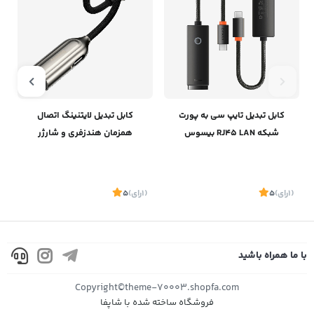
کابل تبدیل تایپ سی به پورت
کابل تبدیل لایتنینگ اتصال
شبکه RJ45 LAN بیسوس
همزمان هندزفری و شارژر
Baseus Lightning Male to
Baseus Lite Series Port
Lightning 3.5 mm Female
Ethernet Adapter Type-C To
CALL56-0A
Rj45 100Mbps WKQX000201
(1
رای
)
5
(1
رای
)
5
1
با ما همراه باشید
موجود
موجود
Copyright©theme-70003.shopfa.com
فروشگاه ساخته شده با شاپفا