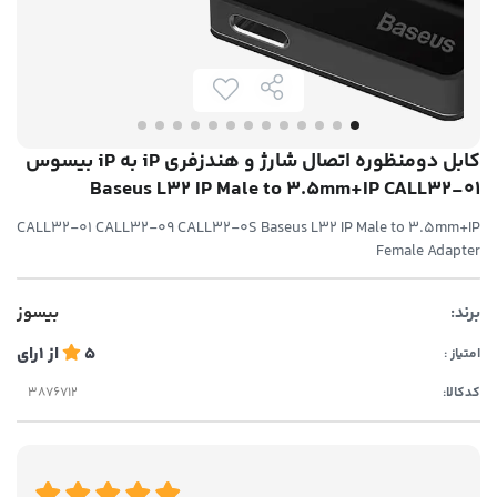
کابل دومنظوره اتصال شارژ و هندزفری iP به iP بیسوس
Baseus L32 IP Male to 3.5mm+IP CALL32-01
CALL32-01 CALL32-09 CALL32-0S Baseus L32 IP Male to 3.5mm+IP
Female Adapter
برند:
بیسوز
5
از
1
رای
امتیاز :
کدکالا: