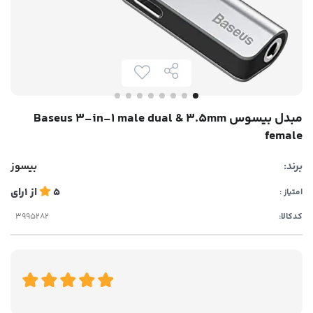
مبدل بیسوس Baseus 3-in-1 male dual & 3.5mm
female
برند:
بیسوز
5
از
1
رای
امتیاز :
کدکالا: