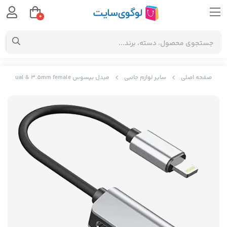
0
صفحه اصلی
سایر لوازم جانبی
مبدل بیسوس Baseus 3-in-1 male dual & 3.5mm female