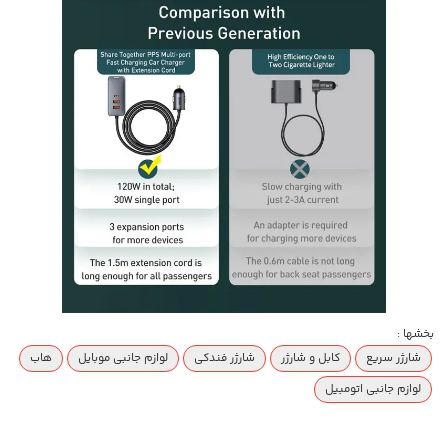
بخشها :
شارژر سریع
کابل و شارژر
شارژر فندکی
لوازم جانبی موبایل
هاب
لوازم جانبی اتومبیل