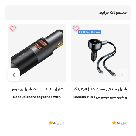
محصولات مرتبط
شارژر فندکی فست شارژ لایتنینگ
شارژر فندکی فست شارژ بیسوس
و تایپ سی بیسوس Baseus 2 in 1
Baseus share together with
cigarette lighter u+c 120w
Car Charger PD 20W
CCBT-COG
(1
رای
)
5
(1
رای
)
5
1