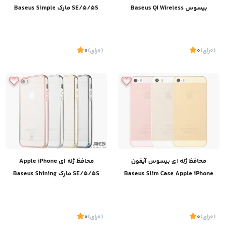
بیسوس Baseus QI Wireless
SE/5/5S مارک Baseus Simple
Case
Charging Receive
(0
رای
)
0
(0
رای
)
0
محافظ ژله ای بیسوس آیفون
محافظ ژله ای Apple iPhone
Baseus Slim Case Apple iPhone
SE/5/5S مارک Baseus Shining
case
5/5S/SE
(0
رای
)
0
(0
رای
)
0