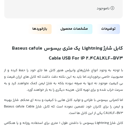
ناموجود
توضیحات
مشخصات محصول
بازخوردها
کابل شارژ
Lightning
یک
متری بیسوس
Baseus cafule
Cable USB For iP 2.4
CALKLF-BV3
با توجه به وجود انواع شارژرهای وایرلس هنور کابل ها جای خود را حفظ کرده و از
محبوبیت خاصی برخوردارند.اما باید به این نکته دقت داشت که کابل های ارزان قیمت و
بی کیفیت موجود نه تنها به صرفه نبوده بلکه به شارژ ایمن کمک نخواهند کرد و به
سرعت خراب شده و برای تهیه کابل، هزینه دیگری را به بار خواهند آورد.
اما کمپانی بیسوس با طراحی و تولید کابل هایی با کیفیت و بدنه ای محکم، شارژ بهینه
و ایمن را برای کابران خود تضمین نموده است که کابل شارژ Baseus cafule Cable
CALKLF-BV3 یکی از این کابل ها است.
کابل شارژ
Lightning
بیسوس با داشتن طول 1 متری برای استفاده روزانه و یا هنگامی