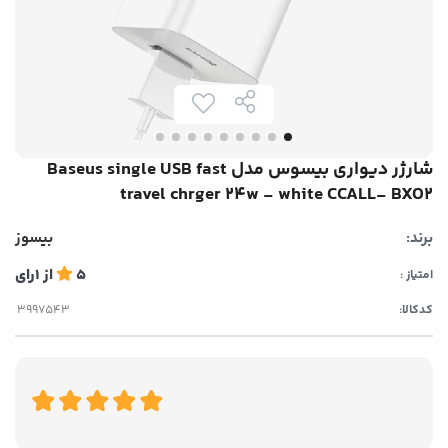
شارژر دیواری بیسوس مدل Baseus single USB fast
travel chrger 24w - white CCALL- BXO2
برند:
بیسوز
5
از
1
رای
امتیاز :
کدکالا: