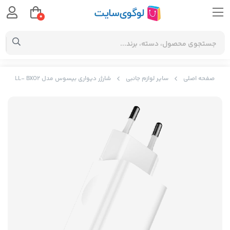
0
صفحه اصلی
سایر لوازم جانبی
شارژر دیواری بیسوس مدل Baseus single USB fast travel chrger 24w - white CCALL- BXO2