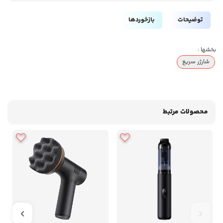
توضیحات
بازخوردها
بخشها :
شارژر سریع
محصولات مرتبط