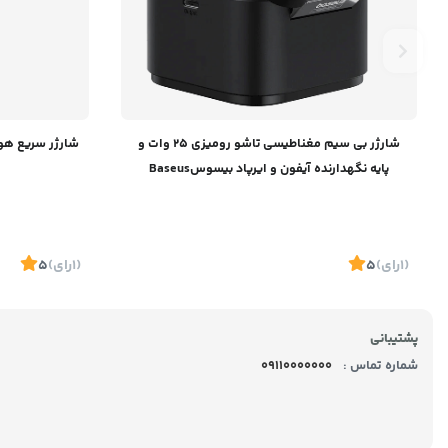
شارژر بی سیم مغناطیسی تاشو رومیزی 25 وات و
پایه نگهدارنده آیفون و ایرپاد بیسوسBaseus
Magpro 2-IN-1 Magnetic Wireless Charger 25W
BS-W531 P10264100121-00
(1
رای
)
5
(1
رای
)
5
پشتیبانی
شماره تماس :
09110000000
موجود
موجود