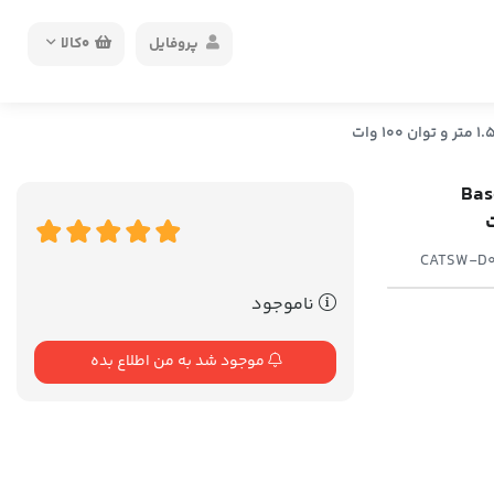
پروفایل
0
کالا
Baseus 
CATSW-D01 
ناموجود
موجود شد به من اطلاع بده