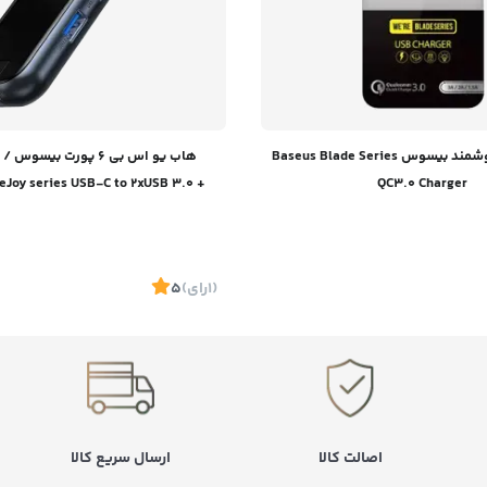
شارژر سریع هوشمند بیسوس Baseus Blade Series
Joy series USB-C to 2xUSB 3.0 +
QC3.0 Charger
 USB-C PD + HDMI + RJ45 (gray)
(1
رای
)
5
موجود
اصالت کالا
ارسال سریع کالا