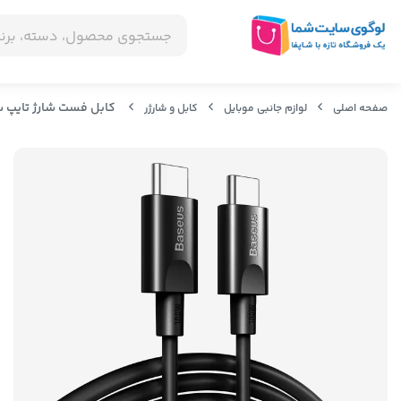
کابل فست شارژ تایپ سی بیسوس aobai series fast charging Cable CATSW-D01
صفحه اصلی
لوازم جانبی موبایل
کابل و شارژر