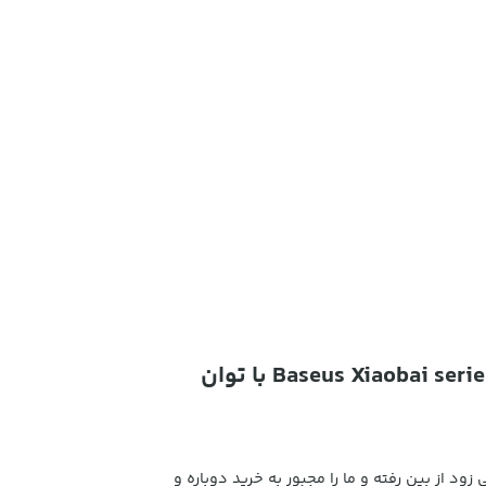
کابل شارژ سریع Type-C به Type-C یک و نیم متری بیسوس Baseus Xiaobai series fast charging Cable با توان
د از بین رفته و ما را مجبور به خرید دوباره و