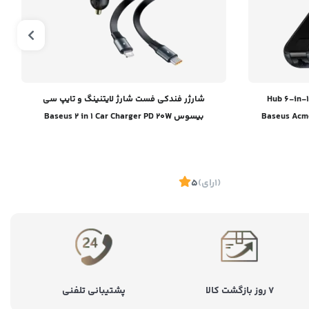
هاب یو اس بی 6 پورت بیسوس / Hub 6-in-1
شارژر فندکی فست شارژ لایتنینگ و تایپ سی
Baseus Acme
بیسوس Baseus 2 in 1 Car Charger PD 20W
USB 2.0 +
(1
رای
)
5
موجود
۷ روز بازگشت کالا
پشتیبانی تلفنی