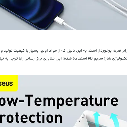
ابر ضربه برخوردار است، به این دلیل که از مواد اولیه بسیار با کیفیت تول
استاندارد را گرفته است، در ساختار این آداپتور از تکنولوژی شارژ سریع PD استفاده شده؛ این فن