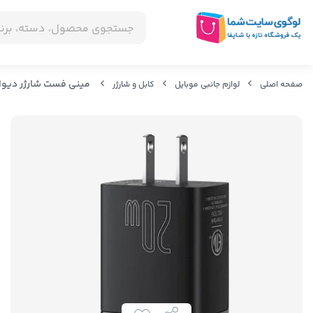
مینی فست شارژر دیواری بیسوس  US CCXJ-A01
صفحه اصلی
لوازم جانبی موبایل
کابل و شارژر