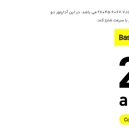
این آداپتور با طراحی ظریف و ابعاد کوچک و با وزن کم به راحتی حمل می شود و همیشه در دسترس است؛ این محصول در ابعاد67.7*45.6*28 می باشد. در این آداپتور دو