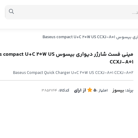
Baseus compact U+C 20W
مینی فست شارژر دیواری بیسوس act U+C 20W US
CCXJ-A01
Baseus Compact Quick Charger U+C 20W US CCXJ-A01 CCXJ-A02
برند:
بیسوز
5
از
1
رای
امتیاز :
کدکالا: