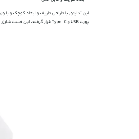
پورت USB و Type-C قرار گرفته، این فست شارژر با ابعاد کوچک و ظریف توانایی دارد تا همزمان دو دستگاه را بدون افت فشار با سرعت شارژ کند.