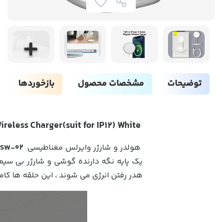
توضیحات
مشخصات محصول
بازخوردها
WXSW-02 Baseus Swan Magnetic Desktop Bracket Wireless Charger(suit for IP12) White
هولدر و شارژر وایرلس مغناطیسی
SW-02
یک پایه نگه دارنده گوشی و شارژر بی سی
هدر رفتن انرژی می شوند ، این حلقه ها کاملا با سری آیفون 12 سازگار بوده که این ویژگی باعث شده در دو حال