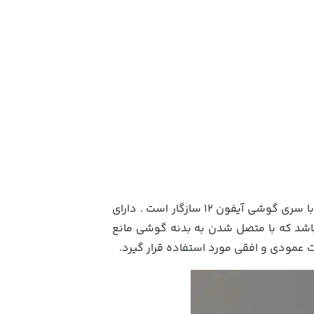
یکی از محصولات کمپانی بیسوس میباشد ، که این هولدر فقط با سری گوشی آیفون 12 سازگار است . دارای
اشد که با متصل شدن به بدنه گوشی مانع