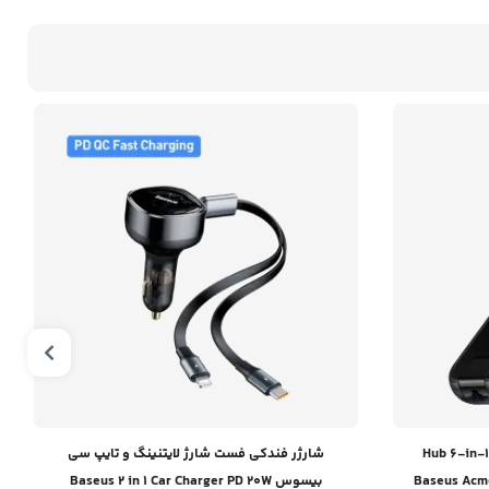
هاب یو اس بی 6 پورت بیسوس / Hub 6-in-1
شارژر فندکی فست شارژ لایتنینگ و تایپ سی
Baseus Acme
بیسوس Baseus 2 in 1 Car Charger PD 20W