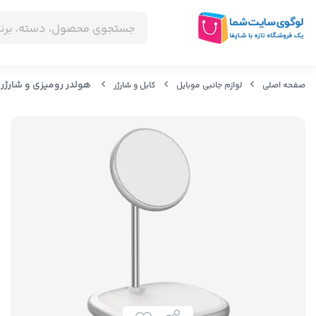
هولدر رومیزی و شارژر وایرلس بیسوس ess Charger(suit for IP12) White
صفحه اصلی
لوازم جانبی موبایل
کابل و شارژر