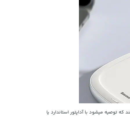
Baseus Swan Magnet از دستگاه های سازگار با فناوری QI پشتیبانی میکند که توصیه میشود با آداپتور استاندارد یا