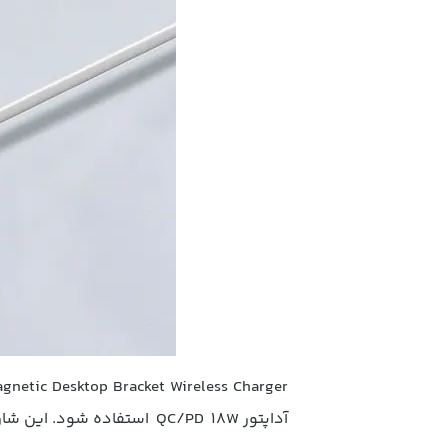
آداپتور QC/PD 18W استفاده شود. این شارژر بی سیم گوشی شما را با توان 15W شارژ می کند.