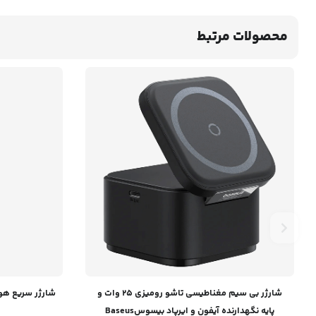
محصولات مرتبط
شارژر بی سیم مغناطیسی تاشو رومیزی 25 وات و
پایه نگهدارنده آیفون و ایرپاد بیسوسBaseus