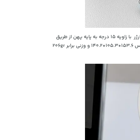
از آهن ضد زنگ و پلی کربنات می باشد که شارژر با زاویه 15 درجه به پایه پهن از طریق
میله فلزی متصل شده است که باعث میشود شما زاویه دید بهتری داشته باشید . ابعاد این هولدر و شارژر وایرلس 153.6*105.3*140.2 و وزنی برابر 206gr