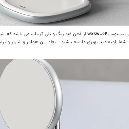
یسی بیسوس
WXSW-02