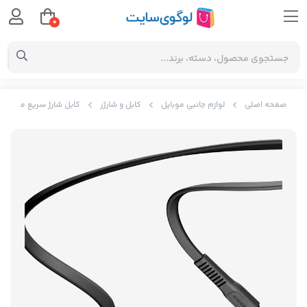
0
صفحه اصلی
لوازم جانبی موبایل
کابل و شارژر
کابل شارژ سریع میکرو یو اس بی بیسوس ies cable CAMZY-B01