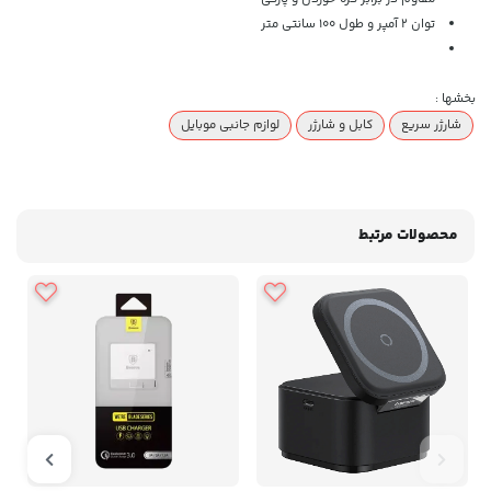
توان 2 آمپر و طول 100 سانتی متر
بخشها :
شارژر سریع
کابل و شارژر
لوازم جانبی موبایل
محصولات مرتبط