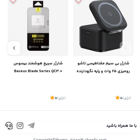
شارژر بی سیم مغناطیسی تاشو
شارژر سریع هوشمند بیسوس
رومیزی 25 وات و پایه نگهدارنده
Baseus Blade Series QC3.0
آیفون و ایرپاد بیسوسBaseus
Charger
Magpro 2-IN-1 Magnetic
Wireless Charger 25W BS-
(1
رای
)
5
(1
رای
)
5
1
W531 P10264100121-00
با ما همراه باشید
موجود
موجود