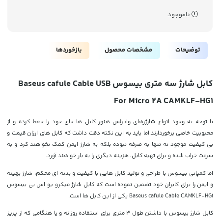
ناموجود
توضیحات
مشخصات محصول
بازخوردها
کابل شارژ سه متری بیسوس
Baseus cafule Cable USB
For Micro 2A
CAMKLF-HG1
با توجه به وجود انواع شارژرهای وایرلس هنور کابل ها جای خود را حفظ کرده و از
محبوبیت خاصی برخوردارند.اما باید به این نکته دقت داشت که کابل های ارزان قیمت و
بی کیفیت موجود نه تنها به صرفه نبوده بلکه به شارژ ایمن کمک نخواهند کرد و به
سرعت خراب شده و برای تهیه کابل، هزینه دیگری را به بار خواهند آورد.
اما کمپانی بیسوس با طراحی و تولید کابل هایی با کیفیت و بدنه ای محکم، شارژ بهینه
و ایمن را برای کابران خود تضمین نموده است که کابل شارژ میکرو یو اس بی بیسوس
Baseus cafule Cable CAMKLF-HG1 یکی از این کابل ها است.
کابل شارژ بیسوس با داشتن طول 3 متری برای استفاده روزانه و یا هنگامی که از پریز