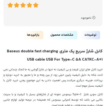
ناموجود
توضیحات
مشخصات محصول
بازخوردها
کابل شارژ سریع یک متری
Baseus double fast charging
USB cable USB For Type-C 5A CATKC-A01
خرید کابل های ارزان قیمت و بی کیفیت نه تنها در شارژ گوشی به ما کمک چندانی نمی
کنند بلکه به دلیل کیفیت پایین خیلی زود از بین رفته و ما را مجبور به خرید دوباره و
پرداخت هزینه دیگری میکنند.پس اهمیت دادن به این موضوع یعنی خرید کابل با
کیفیت بسیار مهم است.
کابل سوپر شارژ
Type-C
بیسوس نمونه ای از شارژهای بسیار با کیفیت و با سرعت
بالایی می باشد که توسط کمپانی بیسوس که همیشه در عرصه تولید لوازم جانبی
موبایل پیشرو بوده،طراحی و تولید شده است.