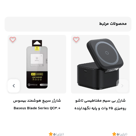
محصولات مرتبط
شارژر بی سیم مغناطیسی تاشو
شارژر سریع هوشمند بیسوس
رومیزی 25 وات و پایه نگهدارنده
Baseus Blade Series QC3.0
آیفون و ایرپاد بیسوسBaseus
Charger
Magpro 2-IN-1 Magnetic
Wireless Charger 25W BS-
(1
رای
)
5
(1
رای
)
5
1