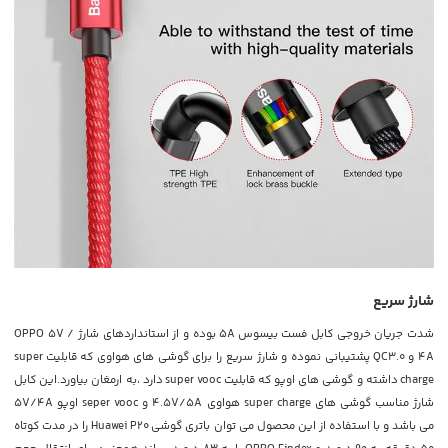
شارژ سریع
شدت جریان خروجی کابل فست بیسوس 5A بوده و از استانداردهای شارژ OPPO 5V /
4A و QC3.0 پشتیبانی نموده و شارژ سریع را برای گوشی های هواوی که قابلیت super
charge داشته و گوشی های اوپو که قابلیت super vooc دارد ،به ارمغان بیاورد.
این کابل
شارژ مناسب گوشی های super charge هواوی 4.5V/5A و seper vooc اوپو 5V/4A
می باشد و با استفاده از این محصول می توان باتری گوشی
Huawei P20 را در مدت کوتاه