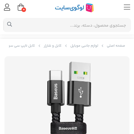
0
صفحه اصلی
لوازم جانبی موبایل
کابل و شارژر
کابل تایپ سی سوپر فست شارژ گوشی های هوآوی و ا