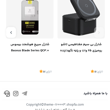
شارژر بی سیم مغناطیسی تاشو
شارژر سریع هوشمند بیسوس
رومیزی 25 وات و پایه نگهدارنده
Baseus Blade Series QC3.0
آیفون و ایرپاد بیسوسBaseus
Charger
Magpro 2-IN-1 Magnetic
Wireless Charger 25W BS-
(1
رای
)
5
(1
رای
)
5
1
W531 P10264100121-00
با ما همراه باشید
موجود
موجود
Copyright©theme-70003.shopfa.com