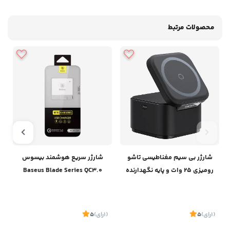
محصولات مرتبط
شارژر بی سیم مغناطیسی تاشو
شارژر سریع هوشمند بیسوس
رومیزی 25 وات و پایه نگهدارنده
Baseus Blade Series QC3.0
آیفون و ایرپاد بیسوسBaseus
Charger
Magpro 2-IN-1 Magnetic
Wireless Charger 25W BS-
(1
رای
)
5
(1
رای
)
5
1
W531 P10264100121-00