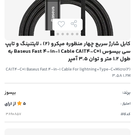
کابل شارژ سریع چهار منظوره میکرو (2) ، لایتنینگ و تایپ
سی بیسوس Baseus Fast 4-in-1 Cable CA1T4-C01 به
طول 1.2 متر و توان 3.5 آمپر
CA1T4-C01 Baseus Fast 4-in-1 Cable For lightning+Type-C+Micro(2)
3.5A 1.2M
برند:
بیسوز
5
از
1
رای
امتیاز :
کدکالا: