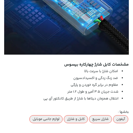
مشخصات کابل شارژ چهارکاره بیسوس
امکان شارژ با سرعت بالا
ضد زنگ زدگی و اکسیدادسیون
مقاوم در برابر گره خوردن و پارگی
شدت جریان 3.5 آمپر و طول 1.2 متر
انتقال همزمان دیتاها با شارژ از طریق کانکتور آی پی
بخشها :
آیفون
شارژر سریع
کابل و شارژر
لوازم جانبی موبایل