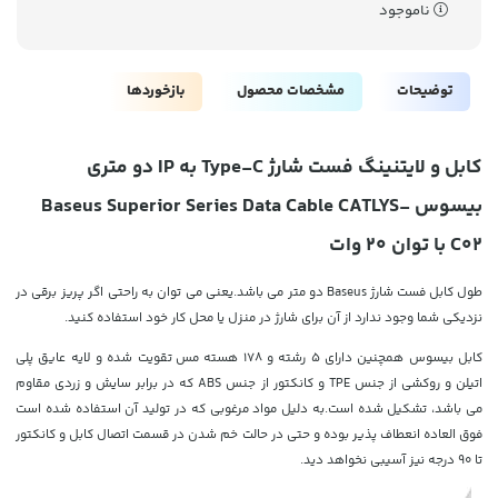
ناموجود
توضیحات
مشخصات محصول
بازخوردها
کابل و لایتنینگ فست شارژ Type-C به IP دو متری
بیسوس Baseus Superior Series Data Cable CATLYS-
C02 با توان 20 وات
طول کابل فست شارژ Baseus دو متر می باشد.یعنی می توان به راحتی اگر پریز برقی در
نزدیکی شما وجود ندارد از آن برای شارژ در منزل یا محل کار خود استفاده کنید.
کابل بیسوس همچنین دارای 5 رشته و 178 هسته مس تقویت شده و لایه عایق پلی
اتیلن و روکشی از جنس TPE و کانکتور از جنس ABS که در برابر سایش و زردی مقاوم
می باشد، تشکیل شده است.به دلیل مواد مرغوبی که در تولید آن استفاده شده است
فوق العاده انعطاف پذیر بوده و حتی در حالت خم شدن در قسمت اتصال کابل و کانکتور
تا 90 درجه نیز آسیبی نخواهد دید.