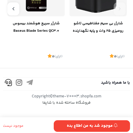
شارژر بی سیم مغناطیسی تاشو
شارژر سریع هوشمند بیسوس
رومیزی 25 وات و پایه نگهدارنده
Baseus Blade Series QC3.0
آیفون و ایرپاد بیسوسBaseus
Charger
Magpro 2-IN-1 Magnetic
Wireless Charger 25W BS-
(1
رای
)
5
(1
رای
)
5
1
W531 P10264100121-00
با ما همراه باشید
موجود
موجود
Copyright©theme-70003.shopfa.com
فروشگاه ساخته شده با شاپفا
موجود شد به من اطلاع بده
موجود نیست