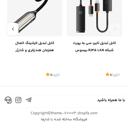
کابل تبدیل تایپ سی به پورت
کابل تبدیل لایتنینگ اتصال
شبکه RJ45 LAN بیسوس
همزمان هندزفری و شارژر
Baseus Lightning Male to
Baseus Lite Series Port
Lightning 3.5 mm Female
Ethernet Adapter Type-C To
CALL56-0A
Rj45 100Mbps WKQX000201
(1
رای
)
5
(1
رای
)
5
1
با ما همراه باشید
موجود
موجود
Copyright©theme-70003.shopfa.com
فروشگاه ساخته شده با شاپفا