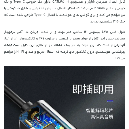
کابل اتصال همزمان شارژر و هندزفری CATL45-01
دارای یک خروجی Type-C و یک
خروجی صدای 3.5mm می باشد که امکان اتصال همزمان هندزفری و شارژر به گوشی را
نیز فراهم می کند و برای گوشی های هوشمند با اتصال Type-C طراحی شده است که
جک 3.5 میلیمتری ندارند.
طول کابل L45 بیسوس 12 سانتی متر بوده و از شدت جریان 1.5 آمپر برخوردار
میباشد.جنس این کابل از مواد بسیار با کیفیت و مرغوب TPE و کانکتورهای آن از آلیاژ
آلومینیوم است که این مواد به کار رفته نشانه دوام بالای این کابل است.تراشه
رمزگشایی هوشمندی درون کانکتور جای گرفته که انتقال سریع و صدای Hi-Fi را فراهم
می کند.