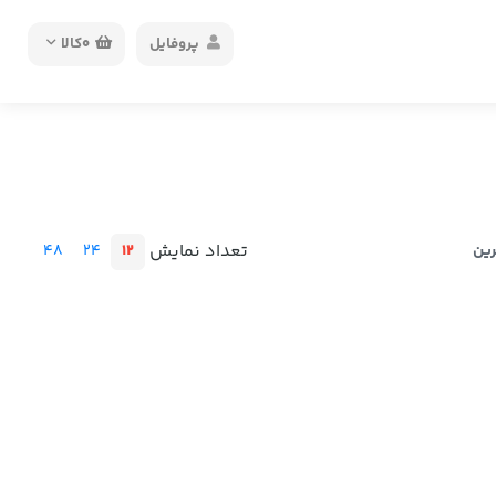
پروفایل
0
کالا
تعداد نمایش
48
24
12
رین