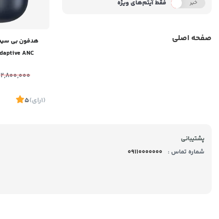
فقط آیتم‌های ویژه
خیر
بله
صفحه اصلی
هدفون بی سیم
Adaptive ANC
ones NGTW140201
2,800,000
(1
رای
)
5
پشتیبانی
شماره تماس :
09110000000