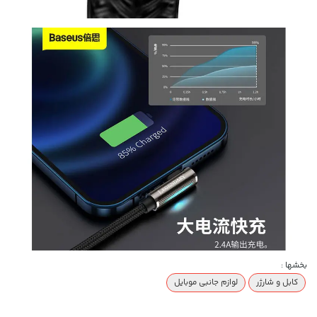
بخشها :
کابل و شارژر
لوازم جانبی موبایل