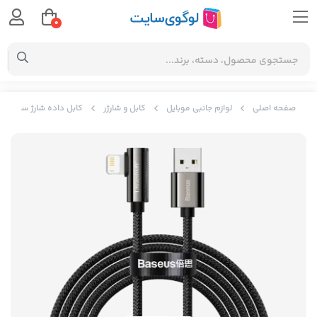
0
صفحه اصلی
لوازم جانبی موبایل
کابل و شارژر
کابل داده شارژ سریع Baseus Legend Series USB به iP 2.4A به طول 2 متر CALCS-A01