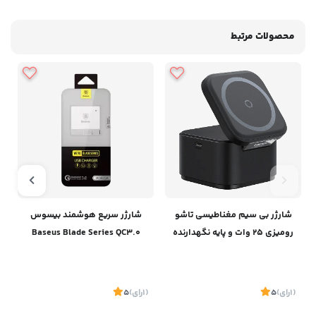
محصولات مرتبط
شارژر بی سیم مغناطیسی تاشو
شارژر سریع هوشمند بیسوس
رومیزی 25 وات و پایه نگهدارنده
Baseus Blade Series QC3.0
آیفون و ایرپاد بیسوسBaseus
Charger
Magpro 2-IN-1 Magnetic
Wireless Charger 25W BS-
(1
رای
)
5
(1
رای
)
5
1
W531 P10264100121-00