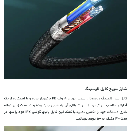
شارژ سریع کابل لایتنینگ
کابل شارژ لایتنیگ Baseus از شدت جریان 18 وات PD برخوردار بوده و با استفاده از یک
آداپتور مناسب
می توانید از سرعت بالای آن به خوبی بهره برده و در مدت زمان کوتاه
باتری دستگاه خود را تکمیل نمایید.
با کمک این کابل باتری گوشی IPX خود را تنها در
مدت 30 دقیقه به 50 درصد برسانید.