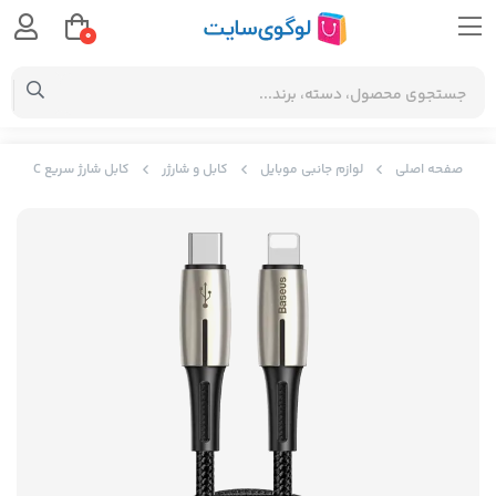
0
صفحه اصلی
لوازم جانبی موبایل
کابل و شارژر
کابل شارژ سریع Type-C به iP بیسوس Baseus Waterdrop Cable Type-C to iP PD CATLRD-01 با توان 18 وات و طول 1.3 متر