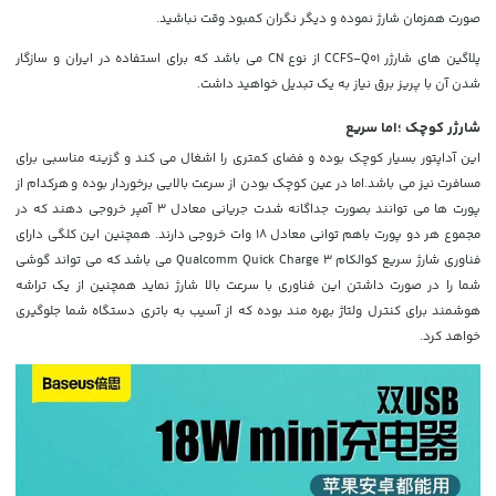
صورت همزمان شارژ نموده و دیگر نگران کمبود وقت نباشید.
پلاگین های شارژر CCFS-Q01 از نوع CN می باشد که برای استفاده در ایران و سازگار
شدن آن با پریز برق نیاز به یک تبدیل خواهید داشت.
شارژر کوچک ؛اما سریع
این آداپتور بسیار کوچک بوده و فضای کمتری را اشغال می کند و گزینه مناسبی برای
مسافرت نیز می باشد.اما در عین کوچک بودن از سرعت بالایی برخوردار بوده و
هرکدام از
پورت ها می توانند بصورت جداگانه شدت جریانی معادل 3 آمپر خروجی دهند که در
مجموع هر دو پورت باهم توانی معادل 18 وات خروجی دارند. همچنین این کلگی دارای
فناوری شارژ سریع کوالکام Qualcomm Quick Charge 3 می باشد که می تواند گوشی
شما را در صورت داشتن این فناوری با سرعت بالا شارژ نماید همچنین از یک تراشه
هوشمند برای کنترل ولتاژ بهره مند بوده که از آسیب به باتری دستگاه شما جلوگیری
خواهد کرد.