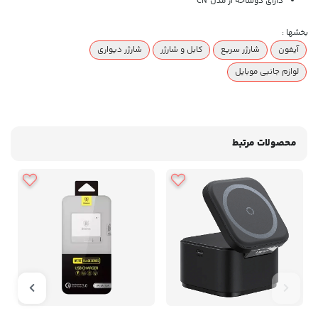
دارای دوشاخه از مدل CN
بخشها :
آیفون
شارژر سریع
کابل و شارژر
شارژر دیواری
لوازم جانبی موبایل
محصولات مرتبط