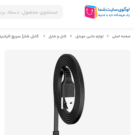
کابل شارژ سریع لایتنینگ بیسوس s tough series cable CALZY-B01
صفحه اصلی
لوازم جانبی موبایل
کابل و شارژر