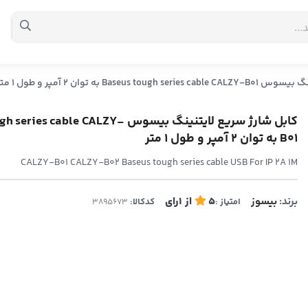
Baseu به توان 2 آمپر و طول 1 متر
کابل شارژ سریع لایتنینگ بیسوس  cable CALZY
B01 به توان 2 آمپر و طول 1 متر
CALZY-B01 CALZY-B02 Baseus tough series cable USB For IP 2A 1M
برند:
بیسوز
5
از
1
رای
امتیاز :
کدکالا: