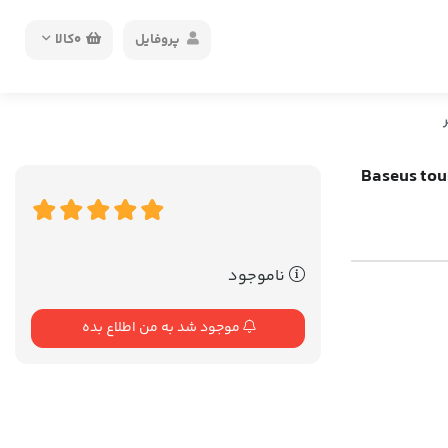
پروفایل
0
کالا
Baseus tough series-
ناموجود
موجود شد به من اطلاع بده