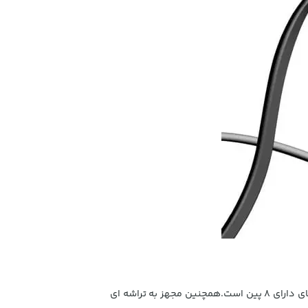
کابل پاوربانکی بیسوس از شدت جریان 2 آمپر برخوردار بوده و با داشتن 8 پین مناسب برای iPhone ، iPad و سایر دستگاه های دارای 8 پین است.همچنین مجهز به تراشه ای