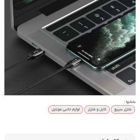
بخشها :
شارژر سریع
کابل و شارژر
لوازم جانبی موبایل