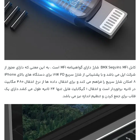
کابل BMX Sequins MFi شارژ دارای گواهینامه MFi است ، به این معنی که دارای مجوز از
شرکت اپل می باشد و
با پشتیبانی از شارژ سریع 18W PD برای دستگاه های بالای iPhone
8 امکان شارژ سریع را فراهم می کند و برای انتقال داده ها از نرخ انتقال 480 مگابیت
در ثانیه برخوردار است و
انتقال 1 گیگابایت فایل تنها 24 ثانیه طول می کشد.دارای یک
قلاب برای جمع کردن و تنظیم اندازه نیز می باشد.