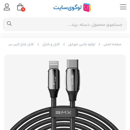
0
صفحه اصلی
لوازم جانبی موبایل
کابل و شارژر
کابل شارژ تایپ سی به لایتنینگ بیسوس  Cable Type-C to Lightning PD CATLLP-B01