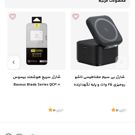
محصولات مرتبط
شارژر بی سیم مغناطیسی تاشو
شارژر سریع هوشمند بیسوس
رومیزی 25 وات و پایه نگهدارنده
Baseus Blade Series QC3.0
آیفون و ایرپاد بیسوسBaseus
Charger
Magpro 2-IN-1 Magnetic
Wireless Charger 25W BS-
(1
رای
)
5
(1
رای
)
5
1
W531 P10264100121-00