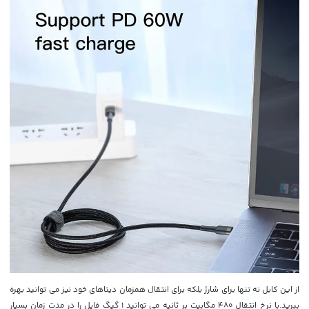
از این کابل نه تنها برای شارژ بلکه برای انتقال همزمان دیتاهای خود نیز می توانید بهره
ببرید.با نرخ انتقال 480 مگابیت بر ثانیه می توانید 1 گیگ فایل را در مدت زمان بسیار