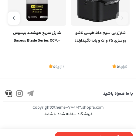
شارژر بی سیم مغناطیسی تاشو
شارژر سریع هوشمند بیسوس
رومیزی 25 وات و پایه نگهدارنده
Baseus Blade Series QC3.0
آیفون و ایرپاد بیسوسBaseus
Charger
Magpro 2-IN-1 Magnetic
Wireless Charger 25W BS-
(1
رای
)
5
(1
رای
)
5
1
W531 P10264100121-00
با ما همراه باشید
موجود
موجود
Copyright©theme-70003.shopfa.com
فروشگاه ساخته شده با شاپفا