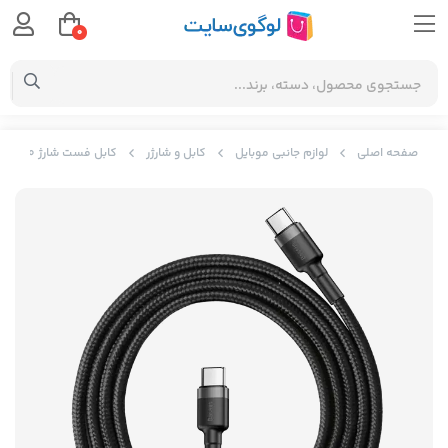
0
صفحه اصلی
لوازم جانبی موبایل
کابل و شارژر
کابل فست شارژ Type-C PD2.0 بیسوس Baseus Cafule flash charging data line CATKLF-GG1 با توان 60 وات و طول یک متر