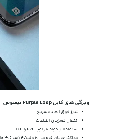
ویژگی های کابل Purple Loop بیسوس
شارژ فوق العاده سریع
انتقال همزمان اطلاعات
استفاده از مواد مرغوب PVC و TPE
حداکثر جریان خروجی 10 ولت/4 آمپر (40 وات)