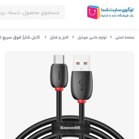
کابل شارژ فوق سریع تایپ سی بیسوس  flash charge cable CATKLF-SG1
صفحه اصلی
لوازم جانبی موبایل
کابل و شارژر