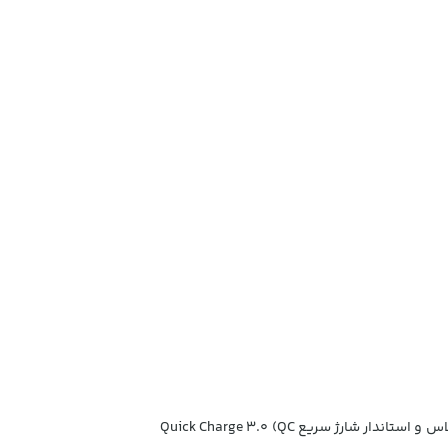
شدت جریان خروجی کابل فست بیسوس 5A بوده و از فناوری های FCP (Huawei) و Flash Charge اوپو و Dash Charge وان پلاس و استاندار شارژ سریع Quick Charge 3.0 (QC