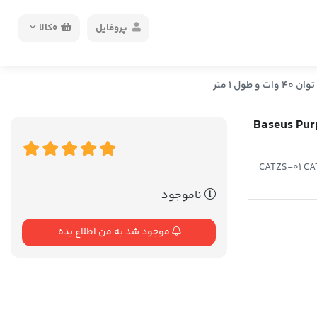
پروفایل
0
کالا
Baseus Purple Loop HW f
CATZS-01 CAT
ناموجود
موجود شد به من اطلاع بده