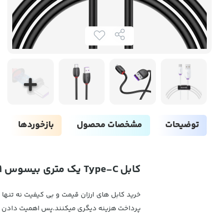
توضیحات
مشخصات محصول
بازخوردها
کابل Type-C یک متری بیسوس Baseus Purple Loop HW flash charge cable USB For Type-C 40W CATZS-01
خرید کابل های ارزان قیمت و بی کیفیت نه تنها د
پرداخت هزینه دیگری میکنند.پس اهمیت دادن به