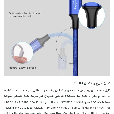
شارژ سریع و انتقال اطاعات
کابل فست شارژ بیسوس شدت جریان
3 آمپر را
که سرعت بالایی برای شارژ است فراهم
مینماید و
حتی با شارژ سه دستگاه به طور همزمان نیز سرعت شارژ کاهش نخواهد
یافت
.
با دستگاه های USB C / Lightning / Micro و iPhone X ، iPhone 8/8 Plus ،
iPhone 7/7 Plus ، Samsung Galaxy S8/S8 Plus ، هدفون بلوتوث ، Power Bank ،
Instruments ، Macbook Pro ، Google Pixel ، Nexus 6P ، Lumia 950 ، تبلت Nokia N1 و