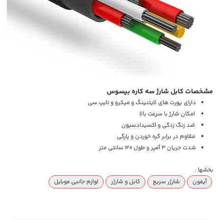
مشخصات کابل شارژ سه کاره بیسوس
دارای پورت های لایتنینگ و میکرو و تایپ سی
امکان شارژ با سرعت بالا
ضد زنگ زدگی و اکسیدادسیون
مقاوم در برابر گره خوردن و پارگی
شدت جریان 3 آمپر و طول 120 سانتی متر
بخشها :
آیفون
شارژر سریع
کابل و شارژر
لوازم جانبی موبایل