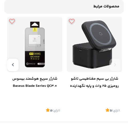
محصولات مرتبط
شارژر بی سیم مغناطیسی تاشو
شارژر سریع هوشمند بیسوس
رومیزی 25 وات و پایه نگهدارنده
Baseus Blade Series QC3.0
آیفون و ایرپاد بیسوسBaseus
Charger
Magpro 2-IN-1 Magnetic
Wireless Charger 25W BS-
(1
رای
)
5
(1
رای
)
5
1
W531 P10264100121-00