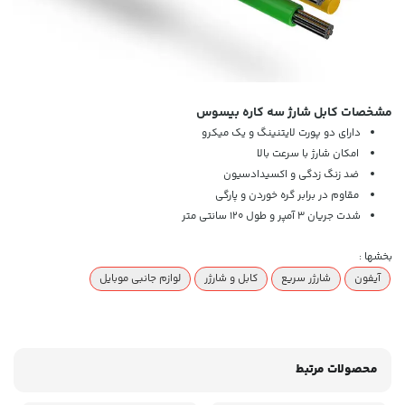
مشخصات کابل شارژ سه کاره بیسوس
دارای دو پورت لایتنینگ و یک میکرو
امکان شارژ با سرعت بالا
ضد زنگ زدگی و اکسیدادسیون
مقاوم در برابر گره خوردن و پارگی
شدت جریان 3 آمپر و طول 120 سانتی متر
بخشها :
آیفون
شارژر سریع
کابل و شارژر
لوازم جانبی موبایل
محصولات مرتبط