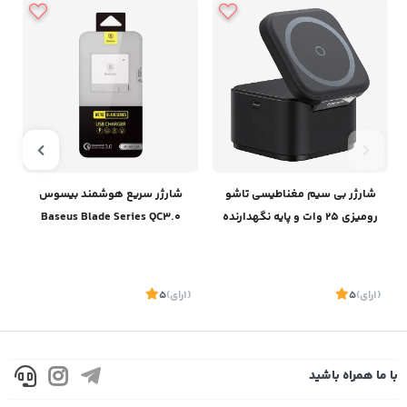
شارژر بی سیم مغناطیسی تاشو
شارژر سریع هوشمند بیسوس
رومیزی 25 وات و پایه نگهدارنده
Baseus Blade Series QC3.0
آیفون و ایرپاد بیسوسBaseus
Charger
Magpro 2-IN-1 Magnetic
Wireless Charger 25W BS-
(1
رای
)
5
(1
رای
)
5
1
W531 P10264100121-00
با ما همراه باشید
موجود
موجود