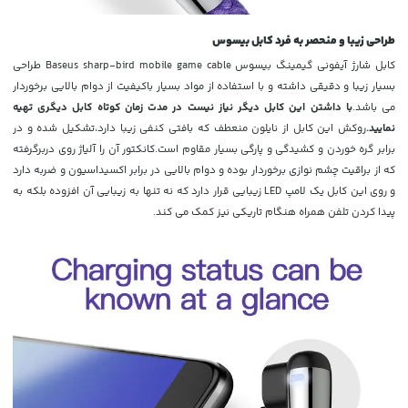
طراحی زیبا و منحصر به فرد کابل بیسوس
کابل شارژ آیفونی گیمینگ بیسوس Baseus sharp-bird mobile game cable طراحی
بسیار زیبا و دقیقی داشته و با استفاده از مواد بسیار باکیفیت از دوام بالایی برخوردار
می باشد.
با داشتن این کابل دیگر نیاز نیست در مدت زمان کوتاه کابل دیگری تهیه
نمایید.
روکش این کابل از نایلون منعطف که بافتی کنفی زیبا دارد،تشکیل شده و در
برابر گره خوردن و کشیدگی و پارگی بسیار مقاوم است.کانکتور آن را آلیاژ روی دربرگرفته
که از براقیت چشم نوازی برخوردار بوده و دوام بالایی در برابر اکسیداسیون و ضربه دارد
و
روی این کابل یک لامپ LED زیبایی قرار دارد که نه تنها به زیبایی آن افزوده بلکه به
پیدا کردن تلفن همراه هنگام تاریکی نیز کمک می کند.