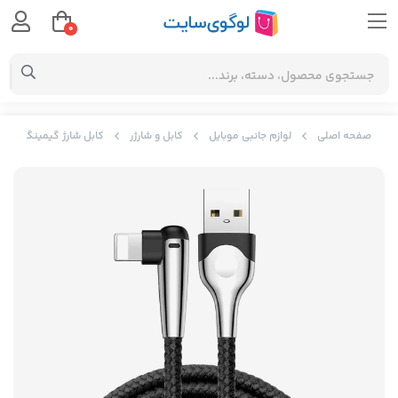
0
صفحه اصلی
لوازم جانبی موبایل
کابل و شارژر
کابل شارژ گیمینگ USB به iP بیسوس Baseus sharp-bird mobile game cable CALMVP-D01 به توان 2.4 آمپر و طول 1 متر