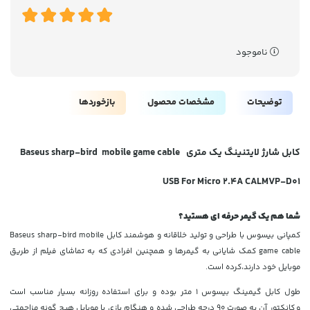
ناموجود
توضیحات
مشخصات محصول
بازخوردها
کابل شارژ لایتنینگ یک متری
Baseus sharp-bird mobile game cable
USB For Micro 2.4A CALMVP-D01
شما هم یک گیمر حرفه ای هستید؟
کمپانی بیسوس با طراحی و تولید خلاقانه و هوشمند کابل Baseus sharp-bird mobile
game cable کمک شایانی به گیمرها و همچنین افرادی که به تماشای فیلم از طریق
موبایل خود دارند،کرده است.
طول کابل گیمینگ بیسوس 1 متر بوده و برای استفاده روزانه بسیار مناسب است
و کانکتور آن به صورت 90 درجه طراحی شده و هنگام بازی با موبایل هیچ گونه مزاحمتی