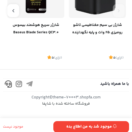
شارژر بی سیم مغناطیسی تاشو
شارژر سریع هوشمند بیسوس
رومیزی 25 وات و پایه نگهدارنده
Baseus Blade Series QC3.0
آیفون و ایرپاد بیسوسBaseus
Charger
Magpro 2-IN-1 Magnetic
Wireless Charger 25W BS-
(1
رای
)
5
(1
رای
)
5
1
W531 P10264100121-00
با ما همراه باشید
موجود
موجود
Copyright©theme-70003.shopfa.com
فروشگاه ساخته شده با شاپفا
موجود شد به من اطلاع بده
موجود نیست