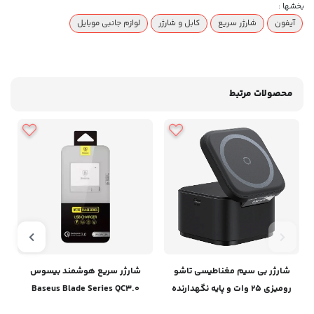
بخشها :
آیفون
شارژر سریع
کابل و شارژر
لوازم جانبی موبایل
محصولات مرتبط
شارژر بی سیم مغناطیسی تاشو
شارژر سریع هوشمند بیسوس
رومیزی 25 وات و پایه نگهدارنده
Baseus Blade Series QC3.0
آیفون و ایرپاد بیسوسBaseus
Charger