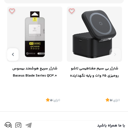
شارژر بی سیم مغناطیسی تاشو
شارژر سریع هوشمند بیسوس
رومیزی 25 وات و پایه نگهدارنده
Baseus Blade Series QC3.0
آیفون و ایرپاد بیسوسBaseus
Charger
Magpro 2-IN-1 Magnetic
Wireless Charger 25W BS-
(1
رای
)
5
(1
رای
)
5
1
W531 P10264100121-00
با ما همراه باشید