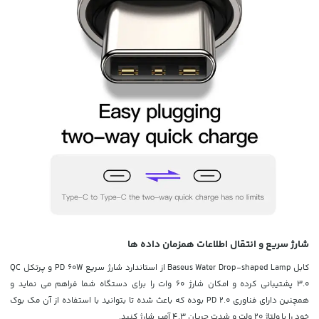
شارژ سریع و انتقال اطلاعات همزمان داده ها
کابل Baseus Water Drop-shaped Lamp
از استاندارد شارژ سریع PD 60W و پرتکل QC
3.0 پشتیبانی کرده و
امکان شارژ 60 وات را برای دستگاه شما فراهم می نماید و
همچنین
دارای فناوری PD 2.0 بوده که باعث شده تا بتوانید با استفاده از آن مک بوک
خود را با ولتاژ 20 ولت و شدت جریان 4.3 آمپر شارژ کنید.