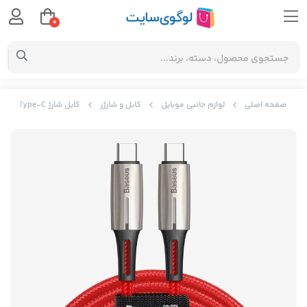
0
صفحه اصلی
لوازم جانبی موبایل
کابل و شارژر
کابل شارژ Type-C بیسوس Baseus Water Drop-shaped Lamp SuperCharge Cable CATSD-K09 به توان 20 وات و طول 2 متر