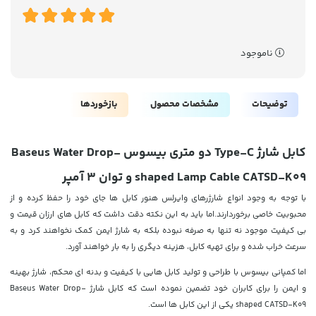
ناموجود
توضیحات
مشخصات محصول
بازخوردها
کابل شارژ Type-C دو متری بیسوس Baseus Water Drop-
shaped Lamp Cable CATSD-K09 و توان 3 آمپر
با توجه به وجود انواع شارژرهای وایرلس هنور کابل ها جای خود را حفظ کرده و از
محبوبیت خاصی برخوردارند.اما باید به این نکته دقت داشت که کابل های ارزان قیمت و
بی کیفیت موجود نه تنها به صرفه نبوده بلکه به شارژ ایمن کمک نخواهند کرد و به
سرعت خراب شده و برای تهیه کابل، هزینه دیگری را به بار خواهند آورد.
اما کمپانی بیسوس با طراحی و تولید کابل هایی با کیفیت و بدنه ای محکم، شارژ بهینه
و ایمن را برای کابران خود تضمین نموده است که کابل شارژ Baseus Water Drop-
shaped CATSD-K09 یکی از این کابل ها است.