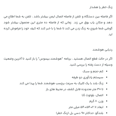
زنگ خطر یا هشدار
اگر فاصله بین دستگاه و تلفن از فاصله اتصال ایمن بیشتر باشد ، تلفن به شما اطلاع می
دهد و مکان یاب بوق می زند. زمانی که از فاصله ده متری این محصول بیشتر شود
گوشی شما شروع به زنگ زدن می کند تا شما را با خبر کند که کیف خود را فراموش کرده
اید.
ردیابی هوشمند
اگر در حالت قطع اتصال هستید ، برنامه "هوشمند بیسوس" را باز کنید تا آخرین وضعیت
وسیله از دست رفته را بررسی کنید.
کم حجم و سبک
سیستم یادآوری دو طرفه
زنگ بلند با یک کلیک به سرعت برچسب هوشمند شما را پیدا می کند
تا 30 متر محدوده قابل کشف در محیط های باز
اتصال: بلوتوث LE
وزن: 8 گرم
ابعاد:
2.7*54*54 میلی متر
بلندگو: حداکثر 90 دسی بل (زنگ خطر)