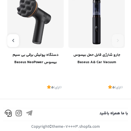
جارو شارژی قابل حمل بیسوس
دستگاه پولیش برقی بی سیم
Baseus A5 Car Vacuum
بیسوس Baseus NeoPower
Wireless Mini Car Waxer Lite
Cleaner C30459500111-00
CRLQ000001
(1
رای
)
5
(1
رای
)
5
1
با ما همراه باشید
موجود
موجود
Copyright©theme-70003.shopfa.com