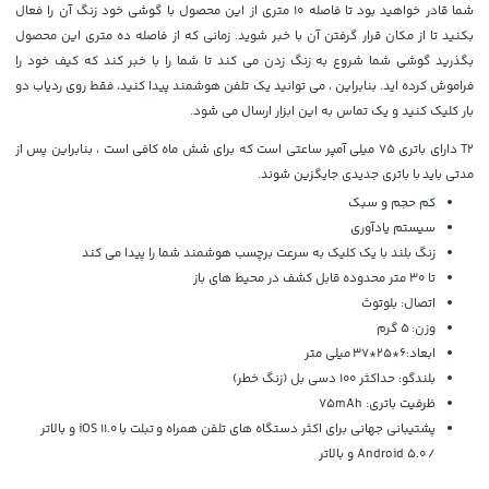
شما قادر خواهید بود تا فاصله 10 متری از این محصول با گوشی خود زنگ آن را فعال
بکنید تا از مکان قرار گرفتن آن با خبر شوید. زمانی که از فاصله ده متری این محصول
بگذرید گوشی شما شروع به زنگ زدن می کند تا شما را با خبر کند که کیف خود را
فراموش کرده اید. بنابراین ، می توانید یک تلفن هوشمند پیدا کنید، فقط روی ردیاب دو
بار کلیک کنید و یک تماس به این ابزار ارسال می شود.
T2 دارای باتری 75 میلی آمپر ساعتی است که برای شش ماه کافی است ، بنابراین پس از
مدتی باید با باتری جدیدی جایگزین شوند.
کم حجم و سبک
سیستم یادآوری
زنگ بلند با یک کلیک به سرعت برچسب هوشمند شما را پیدا می کند
تا 30 متر محدوده قابل کشف در محیط های باز
اتصال: بلوتوث
وزن: 5 گرم
ابعاد:
6*25*37
میلی متر
بلندگو: حداکثر 100 دسی بل (زنگ خطر)
ظرفیت باتری: 75mAh
پشتیبانی جهانی برای اکثر دستگاه های تلفن همراه و تبلت با iOS 11.0 و بالاتر
/ Android 5.0 و بالاتر